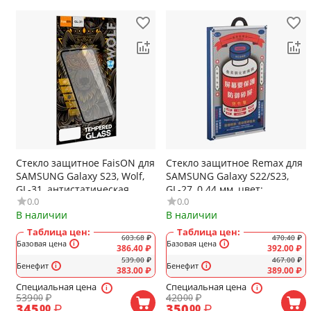
Стекло защитное FaisON для
Стекло защитное Remax для
SAMSUNG Galaxy S23, Wolf,
SAMSUNG Galaxy S22/S23,
GL-31, антистатическая
GL-27, 0.44 мм, цвет:
0.0
0.0
функция, цвет: чёрный
прозрачный
В наличии
В наличии
Таблица цен:
Таблица цен:
603.68
₽
470.40
₽
Базовая цена
Базовая цена
386.40
₽
392.00
₽
539.00
₽
467.00
₽
Бенефит
Бенефит
383.00
₽
389.00
₽
Специальная цена
Специальная цена
539
₽
420
₽
00
00
345
₽
350
₽
00
00