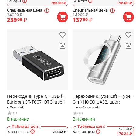
Бенефит
Бенефит
266.00
₽
158.00
₽
Специальная цена
Специальная цена
240
₽
142
₽
00
00
239
₽
137
₽
00
00
Переходник Type-C - USB(f)
Переходник Type-C(f) - Type-
Earldom ET-TC07, OTG, цвет:
C(m) HOCO UA32, цвет:
чёрный
серебряный
0.0
0.0
В наличии
В наличии
Таблица цен:
Таблица цен:
179.20
₽
Базовая цена
292.32
₽
Базовая цена
170.24
₽