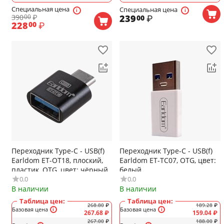
Специальная цена
Специальная цена
390
₽
239
₽
00
00
228
₽
00
Переходник Type-C - USB(f)
Переходник Type-C - USB(f)
Earldom ET-OT18, плоский,
Earldom ET-TC07, OTG, цвет:
пластик, OTG, цвет: чёрный
белый
0.0
0.0
В наличии
В наличии
Таблица цен:
Таблица цен:
268.80
₽
189.28
₽
Базовая цена
Базовая цена
267.68
₽
159.04
₽
267.00
₽
188.00
₽