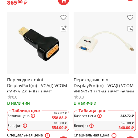
865
₽
00
Переходник mini
Переходник mini
DisplayPort(m) - VGA(f) VCOM
DisplayPort(m) - VGA(f) VCOM
CA335, 4k, 60Гц, цвет:
VHD6070, 0.15м, цвет: белый
0.0
0.0
чёрный
В наличии
В наличии
Таблица цен:
Таблица цен:
822.82
₽
Базовая цена
Базовая цена
342.72
₽
558.88
₽
816.00
₽
626.00
₽
Бенефит
Бенефит
554.00
₽
340.00
₽
Специальная цена
Специальная цена