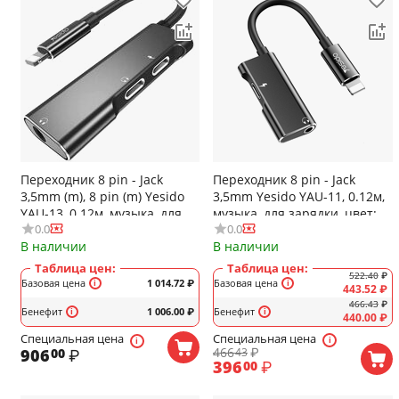
Переходник 8 pin - Jack
Переходник 8 pin - Jack
3,5mm (m), 8 pin (m) Yesido
3,5mm Yesido YAU-11, 0.12м,
YAU-13, 0.12м, музыка, для
музыка, для зарядки, цвет:
0.0
0.0
зарядки, цвет: чёрный
чёрный
В наличии
В наличии
Таблица цен:
Таблица цен:
522.40
₽
Базовая цена
1 014.72
₽
Базовая цена
443.52
₽
466.43
₽
Бенефит
1 006.00
₽
Бенефит
440.00
₽
Специальная цена
Специальная цена
466
₽
906
₽
43
00
396
₽
00