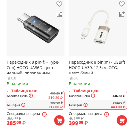
Переходник 8 pin(f) - Type-
Переходник 8 pin(m) - USB(f)
C(m) HOCO UA36D, цвет:
HOCO UA39, 12,5см, OTG,
чёрный, прозрачный
цвет: белый
0.0
0.0
В наличии
В наличии
Таблица цен:
Таблица цен:
403.20
₽
Базовая цена
Базовая цена
446.88
₽
319.20
₽
400.00
₽
512.00
₽
Бенефит
Бенефит
317.00
₽
443.00
₽
Специальная цена
Специальная цена
360
₽
461
₽
00
00
285
₽
399
₽
00
00