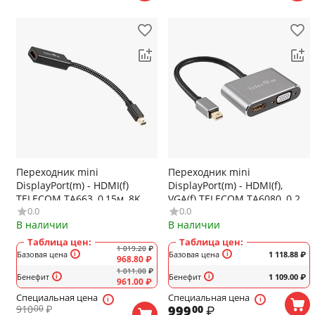
Переходник mini
Переходник mini
DisplayPort(m) - HDMI(f)
DisplayPort(m) - HDMI(f),
TELECOM TA663, 0,15м, 8K,
VGA(f) TELECOM TA6080, 0.2м,
0.0
0.0
30Гц, цвет: чёрный
4k, 30Гц, цвет: серый
В наличии
В наличии
Таблица цен:
Таблица цен:
1 019.20
₽
Базовая цена
Базовая цена
1 118.88
₽
968.80
₽
1 011.00
₽
Бенефит
Бенефит
1 109.00
₽
961.00
₽
Специальная цена
Специальная цена
910
₽
999
₽
00
00