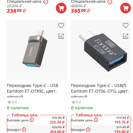
Специальная цена
Специальная цена
272
₽
488
₽
00
00
236
₽
365
₽
00
00
Переходник Type-C - USB
Переходник Type-C - USB(f)
Earldom ET-OT89C, цвет:
Earldom ET-OT06, OTG, цвет:
чёрный
чёрный
0.0
0.0
В наличии
В наличии
Таблица цен:
Таблица цен:
436.80
₽
212.80
₽
Базовая цена
Базовая цена
255.36
₽
193.76
₽
433.00
₽
211.00
₽
Бенефит
Бенефит
254.00
₽
193.00
₽