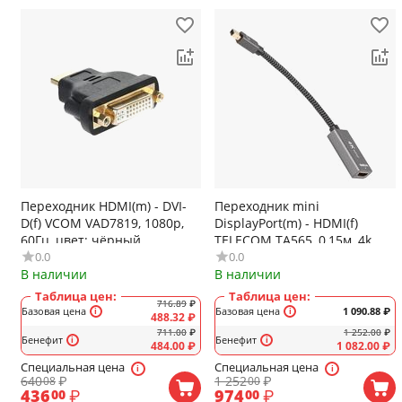
Переходник HDMI(m) - DVI-
Переходник mini
D(f) VCOM VAD7819, 1080p,
DisplayPort(m) - HDMI(f)
60Гц, цвет: чёрный
TELECOM TA565, 0,15м, 4k,
0.0
0.0
60Гц, цвет: серый
В наличии
В наличии
Таблица цен:
Таблица цен:
716.89
₽
Базовая цена
Базовая цена
1 090.88
₽
488.32
₽
711.00
₽
1 252.00
₽
Бенефит
Бенефит
484.00
₽
1 082.00
₽
Специальная цена
Специальная цена
640
₽
1 252
₽
08
00
436
₽
974
₽
00
00