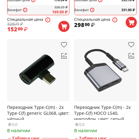
328.29
₽
Бенефит
Бенефит
331.00
₽
169.00
₽
Специальная цена
Специальная цена
328
₽
298
₽
29
00
152
₽
00
Переходник Type-C(m) - 2x
Переходник Type-C(m) - 2x
Type-C(f) generic GL068, цвет:
Type-C(f) HOCO LS40,
чёрный
микрофон, цвет: серый
0.0
0.0
В наличии
В наличии
Таблица цен:
Таблица цен: