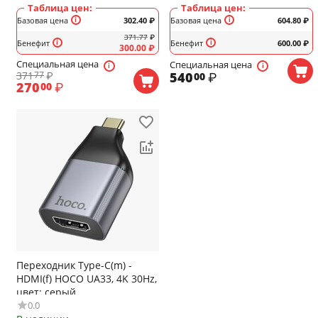
Таблица цен:
Таблица цен:
Базовая цена
302.40
₽
Базовая цена
604.80
₽
371.77
₽
Бенефит
Бенефит
600.00
₽
300.00
₽
Специальная цена
Специальная цена
371
₽
540
₽
77
00
270
₽
00
Переходник Type-C(m) -
HDMI(f) HOCO UA33, 4K 30Hz,
цвет: серый
0.0