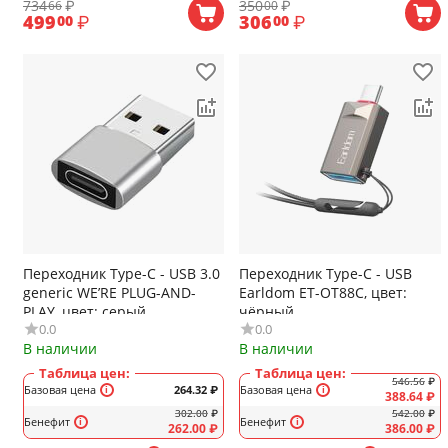
734
₽
350
₽
66
00
499
₽
306
₽
00
00
Переходник Type-C - USB 3.0
Переходник Type-C - USB
generic WE’RE PLUG-AND-
Earldom ET-OT88C, цвет:
PLAY, цвет: серый
чёрный
0.0
0.0
В наличии
В наличии
Таблица цен:
Таблица цен:
546.56
₽
Базовая цена
264.32
₽
Базовая цена
388.64
₽
302.00
₽
542.00
₽
Бенефит
Бенефит
262.00
₽
386.00
₽