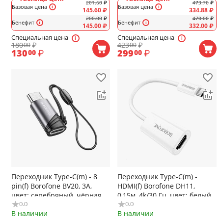
201.60
₽
473.76
₽
Базовая цена
Базовая цена
145.60
₽
334.88
₽
200.00
₽
470.00
₽
Бенефит
Бенефит
145.00
₽
332.00
₽
Специальная цена
Специальная цена
180
₽
423
₽
00
00
130
₽
299
₽
00
00
Переходник Type-C(m) - 8
Переходник Type-C(m) -
pin(f) Borofone BV20, 3A,
HDMI(f) Borofone DH11,
цвет: серебряный, чёрная
0,15м, 4k/30 Гц, цвет: белый
0.0
0.0
вставка
В наличии
В наличии