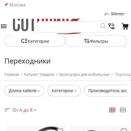
Москва
Меню
₽
Категории
Фильтры
Переходники
Главная
/
Каталог товаров
/
Аксессуары для мобильных
/
Переход
Длина кабеля
Категории
Производитель аксе
От А до Я