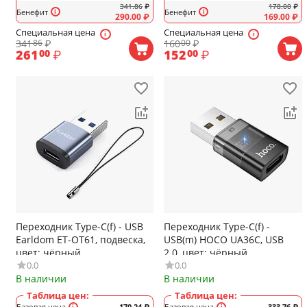
341.86
₽
178.00
₽
Бенефит
Бенефит
290.00
₽
169.00
₽
Специальная цена
Специальная цена
341
₽
160
₽
86
00
261
₽
152
₽
00
00
Переходник Type-C(f) - USB
Переходник Type-C(f) -
Earldom ET-OT61, подвеска,
USB(m) HOCO UA36C, USB
цвет: чёрный
2.0, цвет: чёрный,
0.0
0.0
прозрачный
В наличии
В наличии
Таблица цен:
Таблица цен:
Базовая цена
170.24
₽
Базовая цена
333.76
₽