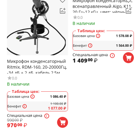
Микрофон конденсаторный,
всенаправленный Aigo, K11,
20 Гц-12 кГц, цвет: чёрный
0.0
В наличии
Таблица цен:
Базовая цена
1 578.08
₽
Бенефит
1 564.00
₽
Специальная цена
1 409
₽
00
Микрофон конденсаторный
Ritmix, RDM-160, 20-20000Гц,
-34 дБ ± 2 дБ, кабель 2,5м,
0.0
цвет: чёрный
В наличии
Таблица цен:
Базовая цена
1 086.40
₽
1 100.00
₽
Бенефит
1 077.00
₽
Специальная цена
990
₽
00
970
₽
00