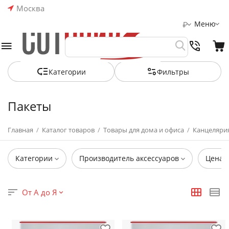
Москва
Меню
₽
Категории
Фильтры
Пакеты
Главная
/
Каталог товаров
/
Товары для дома и офиса
/
Канцелярия
Категории
Производитель аксессуаров
Цена
От А до Я