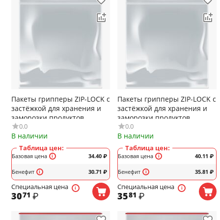
Пакеты грипперы ZIP-LOCK с
Пакеты грипперы ZIP-LOCK с
застёжкой для хранения и
застёжкой для хранения и
заморозки продуктов
заморозки продуктов
0.0
0.0
AVIORA, 150x200мм, 35мкм,
AVIORA, 150x220мм, 35мкм,
В наличии
В наличии
100шт/уп, (арт.107-009)
100шт/уп, (арт.107-010)
Таблица цен:
Таблица цен:
Базовая цена
34.40
₽
Базовая цена
40.11
₽
Бенефит
30.71
₽
Бенефит
35.81
₽
Специальная цена
Специальная цена
30
₽
35
₽
71
81