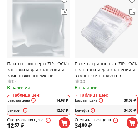
Пакеты грипперы ZIP-LOCK с
Пакеты грипперы с ZIP-LOCK
застёжкой для хранения и
с застёжкой для хранения и
заморозки продуктов
заморозки продуктов
0.0
0.0
AVIORA, 80x180мм, 35мкм,
generic, 40x60мм, 30мкм,
В наличии
В наличии
100шт/уп, (арт.107-006)
(арт.8182)
Таблица цен:
Таблица цен:
Базовая цена
14.08
₽
Базовая цена
38.08
₽
Бенефит
12.57
₽
Бенефит
34.00
₽
Специальная цена
Специальная цена
12
₽
34
₽
57
00