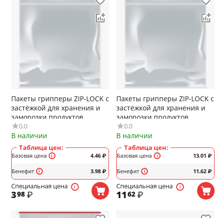
Пакеты грипперы ZIP-LOCK с
Пакеты грипперы ZIP-LOCK с
застёжкой для хранения и
застёжкой для хранения и
заморозки продуктов
заморозки продуктов
0.0
0.0
AVIORA, 70x100мм, 31мкм,
AVIORA, 80x120мм, 34мкм,
В наличии
В наличии
100шт/уп, (арт.107-004)
100 шт/уп, (арт.107-005)
Таблица цен:
Таблица цен:
Базовая цена
4.46
₽
Базовая цена
13.01
₽
Бенефит
3.98
₽
Бенефит
11.62
₽
Специальная цена
Специальная цена
3
₽
11
₽
98
62