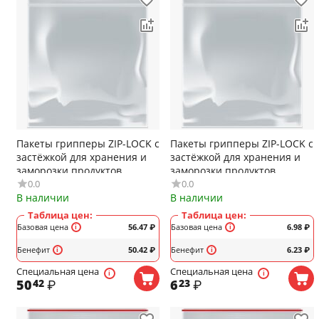
Пакеты грипперы ZIP-LOCK с
Пакеты грипперы ZIP-LOCK с
застёжкой для хранения и
застёжкой для хранения и
заморозки продуктов
заморозки продуктов
0.0
0.0
AVIORA, 200x250мм, 35мкм,
AVIORA, 60x80мм, 31мкм,
В наличии
В наличии
100шт/уп, (арт.107-011)
100шт/уп, (арт.107-003)
Таблица цен:
Таблица цен:
Базовая цена
56.47
₽
Базовая цена
6.98
₽
Бенефит
50.42
₽
Бенефит
6.23
₽
Специальная цена
Специальная цена
50
₽
6
₽
42
23