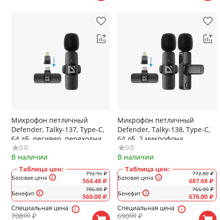
Микрофон петличный
Микрофон петличный
Defender, Talky-137, Type-C,
Defender, Talky-138, Type-C,
64 дБ, ресивер, переходник
64 дБ, 2 микрофона,
0.0
0.0
8 pin, цвет: чёрный
ресивер, переходник 8 pin,
В наличии
В наличии
цвет: чёрный
Таблица цен:
Таблица цен:
792.96
₽
772.80
₽
Базовая цена
Базовая цена
564.48
₽
687.68
₽
786.00
₽
766.00
₽
Бенефит
Бенефит
560.00
₽
676.00
₽
Специальная цена
Специальная цена
708
₽
690
₽
00
00