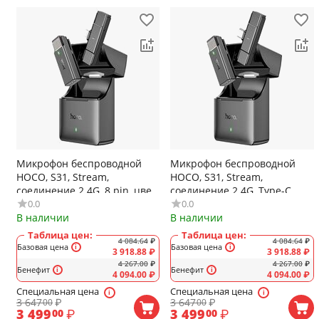
Микрофон беспроводной
Микрофон беспроводной
HOCO, S31, Stream,
HOCO, S31, Stream,
соединение 2.4G, 8 pin, цвет:
соединение 2.4G, Type-C,
0.0
0.0
чёрный
цвет: чёрный
В наличии
В наличии
Таблица цен:
Таблица цен:
4 084.64
₽
4 084.64
₽
Базовая цена
Базовая цена
3 918.88
₽
3 918.88
₽
4 267.00
₽
4 267.00
₽
Бенефит
Бенефит
4 094.00
₽
4 094.00
₽
Специальная цена
Специальная цена
3 647
₽
3 647
₽
00
00
3 499
₽
3 499
₽
00
00