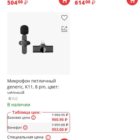
504
₽
614
₽
00
00
Микрофон петличный
generic, K11, 8 pin, цвет:
чёрный
0.0
В наличии
Таблица цен:
1 002.96
₽
Базовая цена
960.96
₽
1 091.00
₽
Бенефит
953.00
₽
Специальная цена