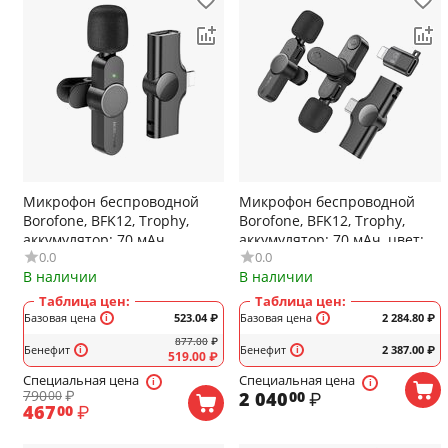
Микрофон беспроводной
Микрофон беспроводной
Borofone, BFK12, Trophy,
Borofone, BFK12, Trophy,
аккумулятор: 70 мАч,
аккумулятор: 70 мАч, цвет:
0.0
0.0
ресивер с 8 pin
чёрный
В наличии
В наличии
коннектором, цвет: чёрный
Таблица цен:
Таблица цен:
Базовая цена
523.04
₽
Базовая цена
2 284.80
₽
877.00
₽
Бенефит
Бенефит
2 387.00
₽
519.00
₽
Специальная цена
Специальная цена
790
₽
2 040
₽
00
00
467
₽
00