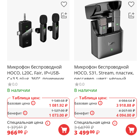
Микрофон беспроводной
Микрофон беспроводной
HOCO, L20C, Fair, IP+USB-
HOCO, S31, Stream, пластик,
C+3,5 plug, 360°, приемник,
рессивер, цвет: чёрный
0.0
0.0
микрофон 2 шт., цвет:
В наличии
В наличии
чёрный, 2 штуки
Таблица цен:
Таблица цен:
1 540.68
₽
4 084.64
₽
Базовая цена
Базовая цена
1 081.92
₽
3 918.88
₽
1 527.00
₽
4 267.00
₽
Бенефит
Бенефит
1 073.00
₽
4 094.00
₽
Специальная цена
Специальная цена
1 375
₽
3 647
₽
61
00
966
₽
3 499
₽
00
00