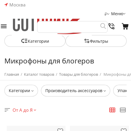
Москва
Меню
₽
Категории
Фильтры
Микрофоны для блогеров
Главная
/
Каталог товаров
/
Товары для блогеров
/
Микрофоны дл
Категории
Производитель аксессуаров
Упако
От А до Я