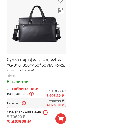
Сумка портфель Tanjiezhe,
YG-010, 350*450*50мм, кожа,
цвет: чёрный
0.0
В наличии
Таблица цен:
4 150.72
₽
Базовая цена
3 903.20
₽
4 337.00
₽
Бенефит
4 078.00
₽
Специальная цена
3 706
₽
00
3 485
₽
00