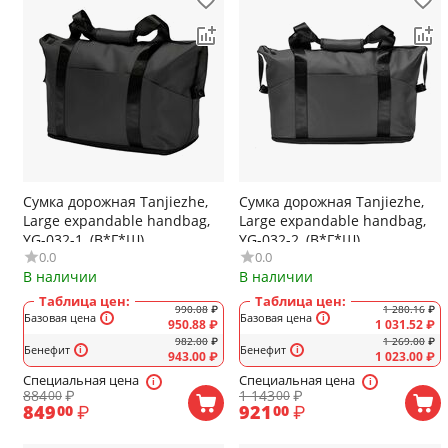
Сумка дорожная Tanjiezhe,
Сумка дорожная Tanjiezhe,
Large expandable handbag,
Large expandable handbag,
YG-032-1, (В*Г*Ш)
YG-032-2, (В*Г*Ш)
0.0
0.0
380*230*400 мм, полиэстер,
380*230*400 мм, полиэстер,
В наличии
В наличии
расширение дна сумки,
расширение дна сумки,
цвет: чёрный
цвет: серый
Таблица цен:
Таблица цен:
990.08
₽
1 280.16
₽
Базовая цена
Базовая цена
950.88
₽
1 031.52
₽
982.00
₽
1 269.00
₽
Бенефит
Бенефит
943.00
₽
1 023.00
₽
Специальная цена
Специальная цена
884
₽
1 143
₽
00
00
849
₽
921
₽
00
00