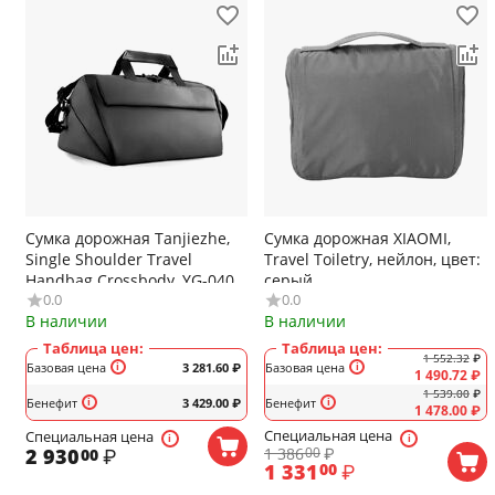
Сумка дорожная Tanjiezhe,
Сумка дорожная XIAOMI,
Single Shoulder Travel
Travel Toiletry, нейлон, цвет:
Handbag Crossbody, YG-040,
серый
0.0
0.0
(В*Г*Ш) 240*240*390 мм,
В наличии
В наличии
полиэстер, цвет: серый
Таблица цен:
Таблица цен:
1 552.32
₽
Базовая цена
3 281.60
₽
Базовая цена
1 490.72
₽
1 539.00
₽
Бенефит
3 429.00
₽
Бенефит
1 478.00
₽
Специальная цена
Специальная цена
1 386
₽
2 930
₽
00
00
1 331
₽
00