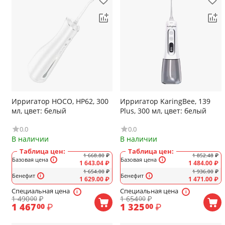
Ирригатор HOCO, HP62, 300
Ирригатор KaringBee, 139
мл, цвет: белый
Plus, 300 мл, цвет: белый
0.0
0.0
В наличии
В наличии
Таблица цен:
Таблица цен:
1 668.80
₽
1 852.48
₽
Базовая цена
Базовая цена
1 643.04
₽
1 484.00
₽
1 654.00
₽
1 936.00
₽
Бенефит
Бенефит
1 629.00
₽
1 471.00
₽
Специальная цена
Специальная цена
1 490
₽
1 654
₽
00
00
1 467
₽
1 325
₽
00
00