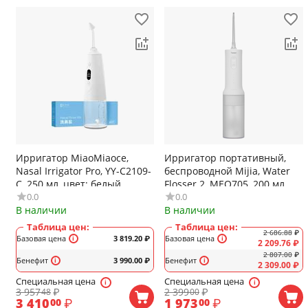
Ирригатор MiaoMiaoce,
Ирригатор портативный,
Nasal Irrigator Pro, YY-C2109-
беспроводной Mijia, Water
C, 250 мл, цвет: белый
Flosser 2, MEO705, 200 мл,
0.0
0.0
цвет: белый
В наличии
В наличии
Таблица цен:
Таблица цен:
2 686.88
₽
Базовая цена
3 819.20
₽
Базовая цена
2 209.76
₽
2 807.00
₽
Бенефит
3 990.00
₽
Бенефит
2 309.00
₽
Специальная цена
Специальная цена
3 957
₽
2 399
₽
48
00
3 410
₽
1 973
₽
00
00