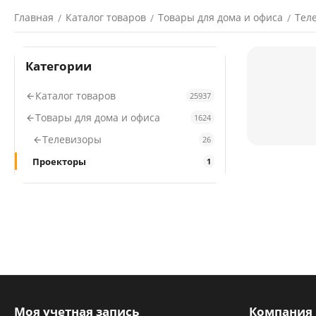
Главная
Каталог товаров
Товары для дома и офиса
Тел
/
/
/
Категории
Каталог товаров
25937
Товары для дома и офиса
1624
Телевизоры
26
Проекторы
1
Моя учетная запись
Компания