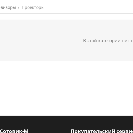
евизоры
Проекторы
/
В этой категории нет 
 Сотовик-М
Покупательский серви