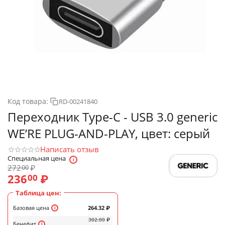
Код товара:
RD-00241840
Переходник Type-C - USB 3.0 generic
WE’RE PLUG-AND-PLAY, цвет: серый
Написать отзыв
Специальная цена
272
₽
00
236
₽
00
Таблица цен:
Базовая цена
264.32
₽
302.00
₽
Бенефит