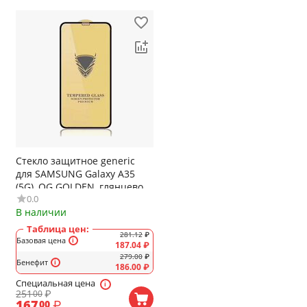
Стекло защитное generic
для SAMSUNG Galaxy A35
(5G), OG GOLDEN, глянцевое,
0.0
полный клей, цвет: чёрный,
В наличии
в техпаке
Таблица цен:
281.12
₽
Базовая цена
187.04
₽
279.00
₽
Бенефит
186.00
₽
Специальная цена
251
₽
00
167
₽
00