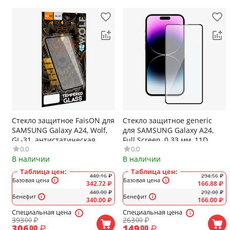
Стекло защитное FaisON для
Стекло защитное generic
SAMSUNG Galaxy A24, Wolf,
для SAMSUNG Galaxy A24,
GL-31, антистатическая
Full Screen, 0.33 мм, 11D,
0.0
0.0
функция, цвет: чёрный
глянцевое, полный клей,
В наличии
В наличии
цвет: чёрный, в техпаке
Таблица цен:
Таблица цен:
440.16
₽
294.56
₽
Базовая цена
Базовая цена
342.72
₽
166.88
₽
440.00
₽
292.00
₽
Бенефит
Бенефит
340.00
₽
166.00
₽
Специальная цена
Специальная цена
393
₽
263
₽
00
00
306
₽
149
₽
00
00