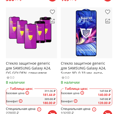
Стекло защитное generic
Стекло защитное generic
для SAMSUNG Galaxy A24,
для SAMSUNG Galaxy A24,
OG GOLDEN, глянцевое,
Super 9D, 0.33 мм, анти-
0.0
0.0
полный клей, цвет: чёрный,
отпечатки, цвет: чёрный
В наличии
В наличии
в техпаке
Таблица цен:
Таблица цен:
311.36
₽
147.84
₽
Базовая цена
Базовая цена
181.44
₽
140.00
₽
309.00
₽
147.00
₽
Бенефит
Бенефит
180.00
₽
139.00
₽
Специальная цена
Специальная цена
278
₽
132
₽
00
00