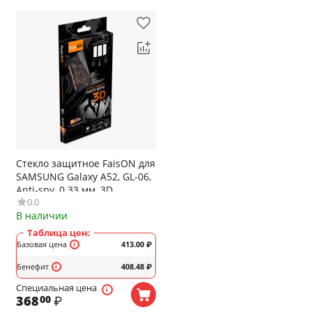
Стекло защитное FaisON для
SAMSUNG Galaxy A52, GL-06,
Anti-spy, 0.33 мм, 3D,
0.0
глянцевое, цвет: чёрный
В наличии
Таблица цен:
Базовая цена
413.00
₽
Бенефит
408.48
₽
Специальная цена
368
₽
00