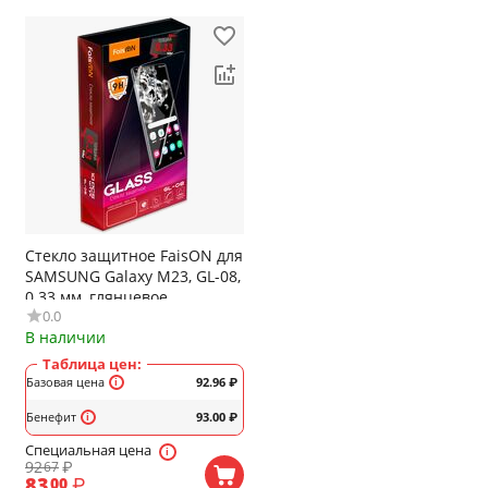
Стекло защитное FaisON для
SAMSUNG Galaxy M23, GL-08,
0.33 мм, глянцевое
0.0
В наличии
Таблица цен:
Базовая цена
92.96
₽
Бенефит
93.00
₽
Специальная цена
92
₽
67
83
₽
00