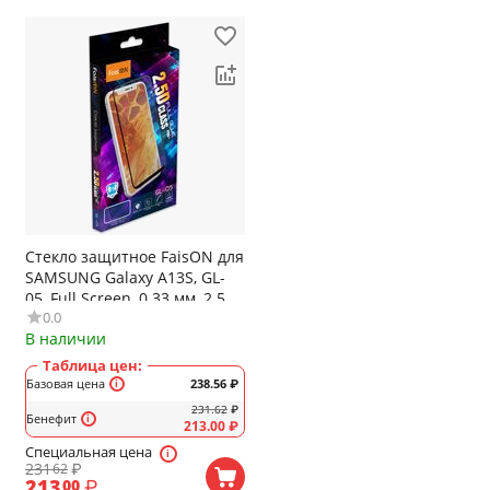
Стекло защитное FaisON для
SAMSUNG Galaxy A13S, GL-
05, Full Screen, 0.33 мм, 2.5D,
0.0
глянцевое, цвет: чёрный
В наличии
Таблица цен:
Базовая цена
238.56
₽
231.62
₽
Бенефит
213.00
₽
Специальная цена
231
₽
62
213
₽
00