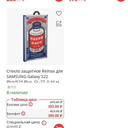
Стекло защитное Remax для
SAMSUNG Galaxy S22
Plus/S23 Plus, GL-27, 0.44 мм,
0.0
цвет: прозрачный
В наличии
Таблица цен:
470.40
₽
Базовая цена
392.00
₽
467.00
₽
Бенефит
389.00
₽
Специальная цена
420
₽
00