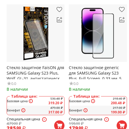
Стекло защитное FaisON для
Стекло защитное generic
SAMSUNG Galaxy S23 Plus,
для SAMSUNG Galaxy S23
Wolf, GL-31, антистатическая
Plus, Full Screen, 0.33 мм, 5D,
0.0
0.0
функция, цвет: чёрный
глянцевое, цвет: чёрный, в
В наличии
В наличии
техпаке
Таблица цен:
Таблица цен:
536.48
₽
218.40
₽
Базовая цена
Базовая цена
319.20
₽
200.48
₽
479.00
₽
217.00
₽
Бенефит
Бенефит
317.00
₽
199.00
₽
Специальная цена
Специальная цена
479
₽
195
₽
00
00
285
₽
179
₽
00
00