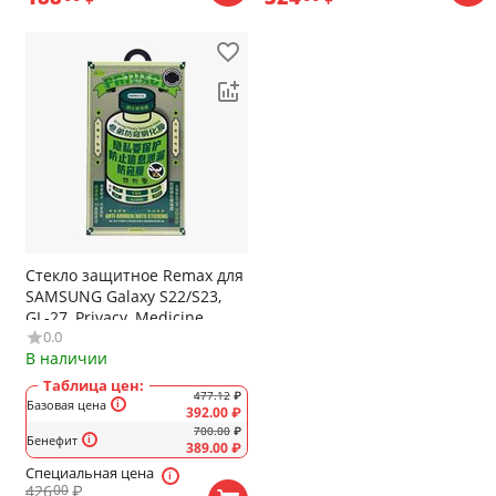
Стекло защитное Remax для
SAMSUNG Galaxy S22/S23,
GL-27, Privacy, Medicine
0.0
Glass, (6.1), цвет:
В наличии
прозрачный
Таблица цен:
477.12
₽
Базовая цена
392.00
₽
700.00
₽
Бенефит
389.00
₽
Специальная цена
426
₽
00