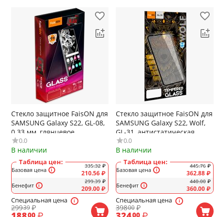
Стекло защитное FaisON для
Стекло защитное FaisON для
SAMSUNG Galaxy S22, GL-08,
SAMSUNG Galaxy S22, Wolf,
0.33 мм, глянцевое
GL-31, антистатическая
0.0
0.0
функция, цвет: чёрный
В наличии
В наличии
Таблица цен:
Таблица цен:
335.32
₽
445.76
₽
Базовая цена
Базовая цена
210.56
₽
362.88
₽
299.39
₽
440.00
₽
Бенефит
Бенефит
209.00
₽
360.00
₽
Специальная цена
Специальная цена
299
₽
398
₽
39
00
188
₽
324
₽
00
00