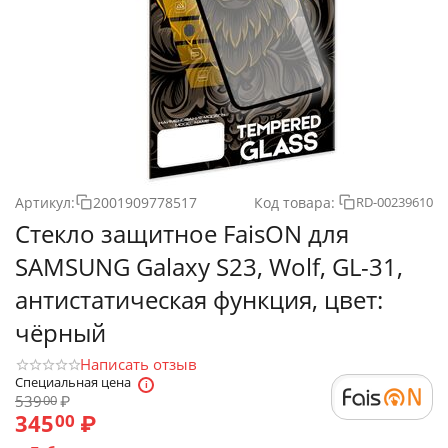
Артикул:
2001909778517
Код товара:
RD-00239610
Стекло защитное FaisON для
SAMSUNG Galaxy S23, Wolf, GL-31,
антистатическая функция, цвет:
чёрный
Написать отзыв
Специальная цена
539
₽
00
345
₽
00