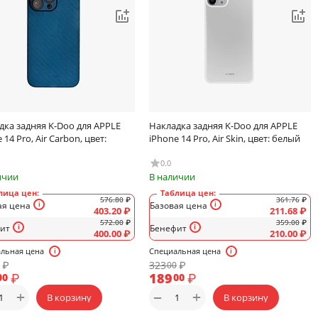
дка задняя K-Doo для APPLE
Накладка задняя K-Doo для APPLE
 14 Pro, Air Carbon, цвет:
iPhone 14 Pro, Air Skin, цвет: белый
0.0
ичии
В наличии
лица цен:
Таблица цен:
576.80
₽
361.76
₽
ая цена
Базовая цена
403.20
₽
211.68
₽
572.00
₽
359.00
₽
ит
Бенефит
400.00
₽
210.00
₽
льная цена
Специальная цена
₽
323
₽
00
₽
189
₽
00
00
+
+
−
В корзину
В корзину