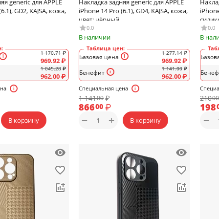
яя generic для APPLE
Накладка задняя generic для APPLE
Накла
(6.1), GD2, KAJSA, кожа,
iPhone 14 Pro (6.1), GD4, KAJSA, кожа,
iPhone
цвет: чёрный
силико
тёмн
0.0
0.0
В наличии
В нал
:
Таблица цен:
Таб
1 170.71
₽
1 277.14
₽
Базовая цена
Базов
969.92
₽
969.92
₽
1 045.28
₽
1 141.00
₽
Бенефит
Бенеф
962.00
₽
962.00
₽
ена
Специальная цена
Специа
1 141
₽
210
00
00
866
₽
198
00
+
−
−
В корзину
В корзину