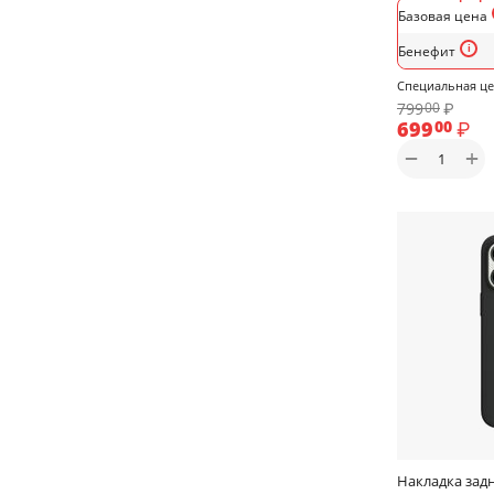
Базовая цена
Бенефит
Специальная ц
799
₽
00
699
₽
00
+
−
Накладка задн