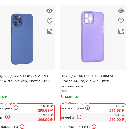
дка задняя K-Doo для APPLE
Накладка задняя K-Doo для APPLE
 14 Pro, Air Skin, цвет: синий
iPhone 14 Pro, Air Skin, цвет:
фиолетовый
0.0
ичии
В наличии
лица цен:
Таблица цен:
330.40
₽
361.76
₽
ая цена
Базовая цена
295.68
₽
211.68
₽
328.00
₽
359.00
₽
ит
Бенефит
294.00
₽
210.00
₽
льная цена
Специальная цена