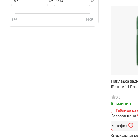
–
₽
₽
87
₽
960
₽
Накладка задн
iPhone 14 Pro,
0.0
В наличии
Таблица цен
Базовая цена
Бенефит
Специальная ц