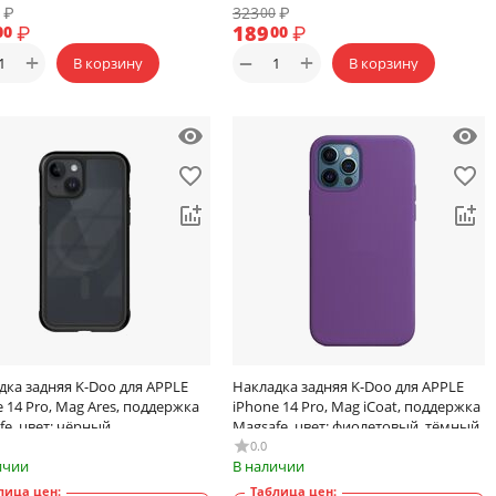
₽
323
₽
00
₽
189
₽
00
00
+
+
−
В корзину
В корзину
дка задняя K-Doo для APPLE
Накладка задняя K-Doo для APPLE
 14 Pro, Mag Ares, поддержка
iPhone 14 Pro, Mag iCoat, поддержка
fe, цвет: чёрный
Magsafe, цвет: фиолетовый, тёмный
0.0
ичии
В наличии
лица цен:
Таблица цен: