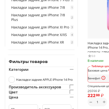
Накладки задние для iPhone 7/8
1
Накладки задние для iPhone 7/8
2
Plus
Накладки задние для iPhone XI Pro
3
Накладки задние для iPhone Х/XS
4
Накладки задние для iPhone ХR
2
Накладка зад
iPhone 14 Pro,
силикон, глян
фиолетовый, 
0.0
В наличии
Фильтры товаров
Таблица цен
Категории
Базовая цена
Бенефит
Накладки задние APPLE iPhone 14 Pro
Специальная ц
Производитель аксессуаров
297
₽
00
Цвет
222
₽
00
Цена
+
−