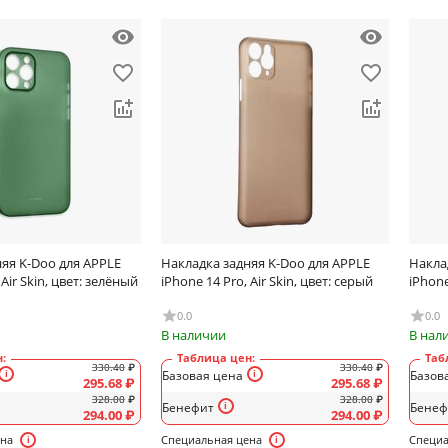
яя K-Doo для APPLE
Накладка задняя K-Doo для APPLE
Накла
 Air Skin, цвет: зелёный
iPhone 14 Pro, Air Skin, цвет: серый
iPhone
0.0
0.0
В наличии
В нал
:
Таблица цен:
Таб
330.40
₽
330.40
₽
Базовая цена
Базов
295.68
₽
295.68
₽
328.00
₽
328.00
₽
Бенефит
Бенеф
294.00
₽
294.00
₽
ена
Специальная цена
Специа