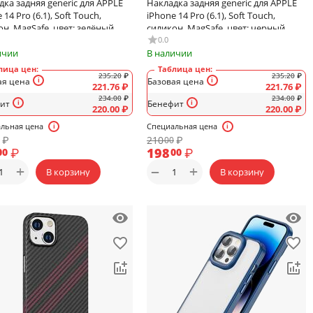
дка задняя generic для APPLE
Накладка задняя generic для APPLE
 14 Pro (6.1), Soft Touch,
iPhone 14 Pro (6.1), Soft Touch,
н, MagSafe, цвет: зелёный,
силикон, MagSafe, цвет: черный
ый
0.0
ичии
В наличии
лица цен:
Таблица цен:
235.20
₽
235.20
₽
ая цена
Базовая цена
221.76
₽
221.76
₽
234.00
₽
234.00
₽
ит
Бенефит
220.00
₽
220.00
₽
льная цена
Специальная цена
₽
210
₽
00
₽
198
₽
00
00
+
+
−
В корзину
В корзину