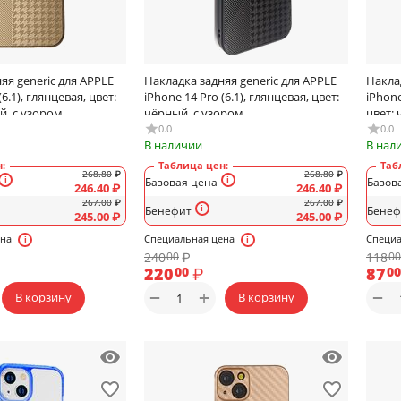
яя generic для APPLE
Накладка задняя generic для APPLE
Накла
(6.1), глянцевая, цвет:
iPhone 14 Pro (6.1), глянцевая, цвет:
iPhone
й, с узором
чёрный, с узором
цвет:
0.0
0.0
В наличии
В нал
:
Таблица цен:
Таб
268.80
₽
268.80
₽
Базовая цена
Базов
246.40
₽
246.40
₽
267.00
₽
267.00
₽
Бенефит
Бенеф
245.00
₽
245.00
₽
ена
Специальная цена
Специа
240
₽
118
00
00
220
₽
87
00
00
+
−
−
В корзину
В корзину