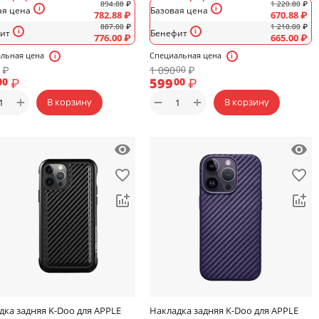
894.88
₽
1 220.80
₽
ая цена
Базовая цена
782.88
₽
670.88
₽
887.00
₽
1 210.00
₽
ит
Бенефит
776.00
₽
665.00
₽
льная цена
Специальная цена
₽
1 090
₽
00
₽
599
₽
00
00
+
+
−
В корзину
В корзину
дка задняя K-Doo для APPLE
Накладка задняя K-Doo для APPLE