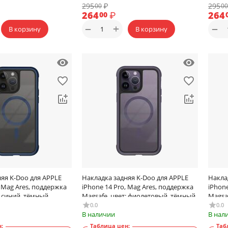
295
₽
295
00
00
264
₽
264
00
+
−
−
В корзину
В корзину
яя K-Doo для APPLE
Накладка задняя K-Doo для APPLE
Накла
, Mag Ares, поддержка
iPhone 14 Pro, Mag Ares, поддержка
iPhone
: синий, тёмный
Magsafe, цвет: фиолетовый, тёмный
Magsa
0.0
0.0
В наличии
В нал
:
Таблица цен:
Таб