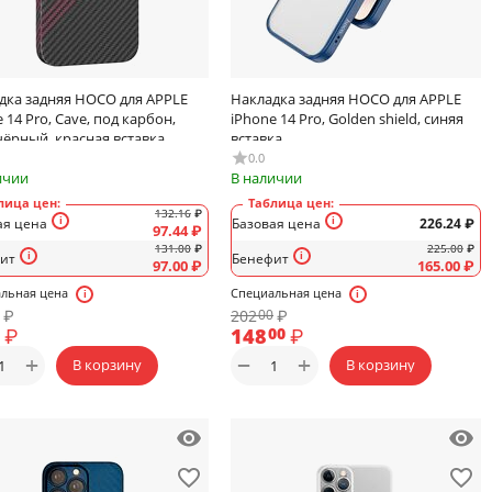
дка задняя HOCO для APPLE
Накладка задняя HOCO для APPLE
 14 Pro, Cave, под карбон,
iPhone 14 Pro, Golden shield, синяя
 чёрный, красная вставка
вставка
0.0
ичии
В наличии
лица цен:
Таблица цен:
132.16
₽
ая цена
Базовая цена
226.24
₽
97.44
₽
131.00
₽
225.00
₽
ит
Бенефит
97.00
₽
165.00
₽
льная цена
Специальная цена
₽
202
₽
00
₽
148
₽
00
+
+
−
В корзину
В корзину