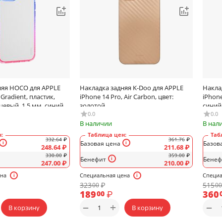
няя HOCO для APPLE
Накладка задняя K-Doo для APPLE
Накла
 Gradient, пластик,
iPhone 14 Pro, Air Carbon, цвет:
iPhone
цевый, 1.5 мм, синий,
золотой
синий
красный
0.0
0.0
В наличии
В нал
:
Таблица цен:
Таб
332.64
₽
361.76
₽
Базовая цена
Базов
248.64
₽
211.68
₽
330.00
₽
359.00
₽
Бенефит
Бенеф
247.00
₽
210.00
₽
ена
Специальная цена
Специа
323
₽
515
00
00
189
₽
360
00
+
−
−
В корзину
В корзину