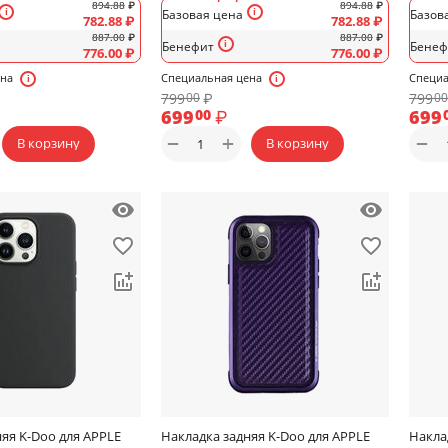
894.88
₽
894.88
₽
Базовая цена
Базов
782.88
₽
782.88
₽
887.00
₽
887.00
₽
Бенефит
Бенеф
776.00
₽
776.00
₽
ена
Специальная цена
Специа
799
₽
799
00
00
699
₽
699
00
+
−
−
В корзину
В корзину
яя K-Doo для APPLE
Накладка задняя K-Doo для APPLE
Накла