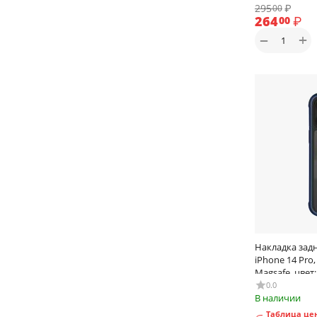
295
₽
00
264
₽
00
+
−
Накладка задн
iPhone 14 Pro
Magsafe, цвет
0.0
В наличии
Таблица цен