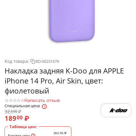
Код товара:
RD-00231679
Накладка задняя K-Doo для APPLE
iPhone 14 Pro, Air Skin, цвет:
фиолетовый
Написать отзыв
Специальная цена
323
₽
00
189
₽
00
Таблица цен:
361.76
₽
Базовая цена