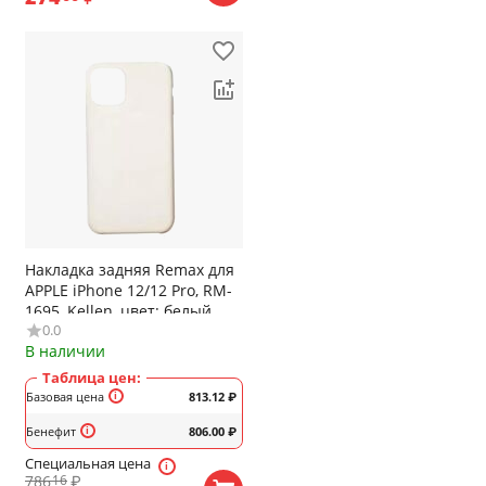
Накладка задняя Remax для
APPLE iPhone 12/12 Pro, RM-
1695, Kellen, цвет: белый
0.0
В наличии
Таблица цен:
Базовая цена
813.12
₽
Бенефит
806.00
₽
Специальная цена
786
₽
16