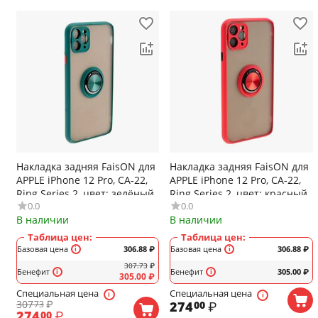
Накладка задняя FaisON для
Накладка задняя FaisON для
APPLE iPhone 12 Pro, CA-22,
APPLE iPhone 12 Pro, CA-22,
Ring Series 2, цвет: зелёный
Ring Series 2, цвет: красный
0.0
0.0
В наличии
В наличии
Таблица цен:
Таблица цен:
Базовая цена
306.88
₽
Базовая цена
306.88
₽
307.73
₽
Бенефит
Бенефит
305.00
₽
305.00
₽
Специальная цена
Специальная цена
307
₽
274
₽
73
00
274
₽
00