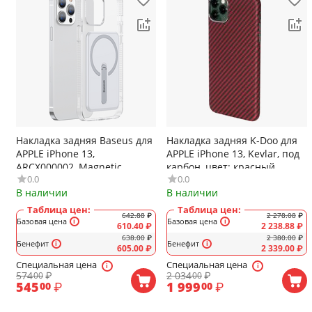
Накладка задняя Baseus для
Накладка задняя K-Doo для
APPLE iPhone 13,
APPLE iPhone 13, Kevlar, под
ARCX000002, Magnetic,
карбон, цвет: красный
0.0
0.0
поддержка Magsafe
В наличии
В наличии
Таблица цен:
Таблица цен:
642.88
₽
2 278.08
₽
Базовая цена
Базовая цена
610.40
₽
2 238.88
₽
638.00
₽
2 380.00
₽
Бенефит
Бенефит
605.00
₽
2 339.00
₽
Специальная цена
Специальная цена
574
₽
2 034
₽
00
00
545
₽
1 999
₽
00
00