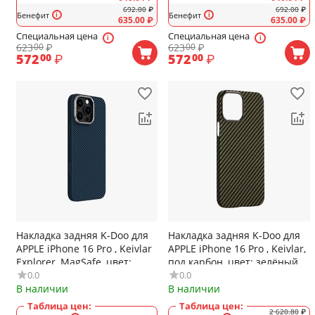
692.00
₽
692.00
₽
Бенефит
Бенефит
635.00
₽
635.00
₽
Специальная цена
Специальная цена
623
₽
623
₽
00
00
572
₽
572
₽
00
00
Накладка задняя K-Doo для
Накладка задняя K-Doo для
APPLE iPhone 16 Pro , Keivlar
APPLE iPhone 16 Pro , Keivlar,
Explorer, MagSafe, цвет:
под карбон, цвет: зелёный
0.0
0.0
синий
В наличии
В наличии
Таблица цен:
Таблица цен:
2 620.80
₽