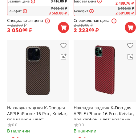
Базовая цена
3 416.00
₽
Базовая цена
2 489.76
₽
7 952.00
₽
2 738.00
₽
Бенефит
Бенефит
3 569.00
₽
2 601.00
₽
Специальная цена
Специальная цена
7 229
₽
2 340
₽
00
00
3 050
₽
2 223
₽
00
00
Накладка задняя K-Doo для
Накладка задняя K-Doo для
APPLE iPhone 16 Pro , Keivlar,
APPLE iPhone 16 Pro , Keivlar,
под карбон, цвет:
под карбон, цвет: красный
0.0
0.0
коричневый
В наличии
В наличии