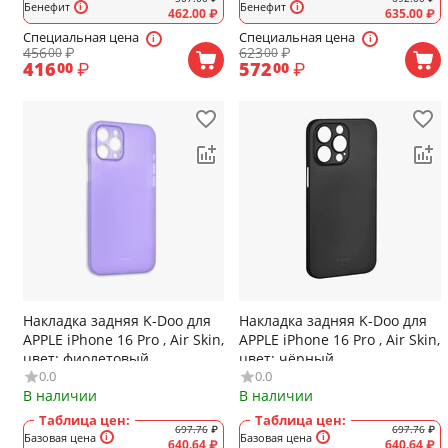
Бенефит
Бенефит
462.00
₽
635.00
₽
Специальная цена
Специальная цена
456
₽
623
₽
00
00
416
₽
572
₽
00
00
Накладка задняя K-Doo для
Накладка задняя K-Doo для
APPLE iPhone 16 Pro , Air Skin,
APPLE iPhone 16 Pro , Air Skin,
цвет: фиолетовый
цвет: чёрный
0.0
0.0
В наличии
В наличии
Таблица цен:
Таблица цен:
697.76
₽
697.76
₽
Базовая цена
Базовая цена
640.64
₽
640.64
₽