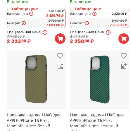
В наличии
В наличии
Таблица цен:
Таблица цен:
2 620.80
₽
Базовая цена
Базовая цена
2 520.00
₽
2 489.76
₽
2 738.00
₽
5 161.00
₽
Бенефит
Бенефит
2 601.00
₽
2 633.00
₽
Специальная цена
Специальная цена
2 340
₽
4 411
₽
00
00
2 223
₽
2 250
₽
00
00
Накладка задняя LUXO для
Накладка задняя LUXO для
APPLE iPhone 16 Pro ,
APPLE iPhone 16 Pro ,
MagSafe, цвет: белый,
MagSafe, цвет: зелёный,