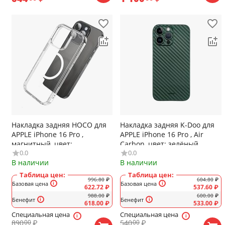
Накладка задняя HOCO для
Накладка задняя K-Doo для
APPLE iPhone 16 Pro ,
APPLE iPhone 16 Pro , Air
магнитный, цвет:
Carbon, цвет: зелёный
0.0
0.0
прозрачный
В наличии
В наличии
Таблица цен:
Таблица цен:
996.80
₽
604.80
₽
Базовая цена
Базовая цена
622.72
₽
537.60
₽
988.00
₽
600.00
₽
Бенефит
Бенефит
618.00
₽
533.00
₽
Специальная цена
Специальная цена
890
₽
540
₽
00
00