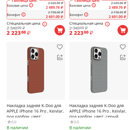
Таблица цен:
Таблица цен:
2 620.80
₽
2 620.80
₽
Базовая цена
Базовая цена
2 489.76
₽
2 489.76
₽
2 738.00
₽
2 738.00
₽
Бенефит
Бенефит
2 601.00
₽
2 601.00
₽
Специальная цена
Специальная цена
2 340
₽
2 340
₽
00
00
2 223
₽
2 223
₽
00
00
Накладка задняя K-Doo для
Накладка задняя K-Doo для
APPLE iPhone 16 Pro , Keivlar,
APPLE iPhone 16 Pro , Keivlar,
под карбон, цвет:
под карбон, цвет: серый
0.0
0.0
оранжевый
В наличии
В наличии