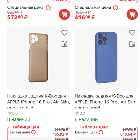
Специальная цена
Специальная цена
623
₽
456
₽
00
00
572
₽
416
₽
00
00
Накладка задняя K-Doo для
Накладка задняя K-Doo для
APPLE iPhone 16 Pro , Air Skin,
APPLE iPhone 16 Pro , Air Skin,
цвет: серый
цвет: синий
0.0
0.0
В наличии
В наличии
Таблица цен:
Таблица цен:
510.72
₽
697.76
₽
Базовая цена
Базовая цена
465.92
₽
640.64
₽
507.00
₽
692.00
₽