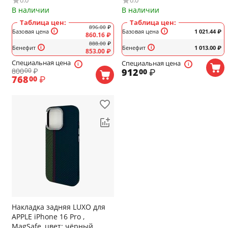
0.0
0.0
карбон
карбон
В наличии
В наличии
Таблица цен:
Таблица цен:
896.00
₽
Базовая цена
Базовая цена
1 021.44
₽
860.16
₽
888.00
₽
Бенефит
Бенефит
1 013.00
₽
853.00
₽
Специальная цена
Специальная цена
800
₽
912
₽
00
00
768
₽
00
Накладка задняя LUXO для
APPLE iPhone 16 Pro ,
MagSafe, цвет: чёрный,