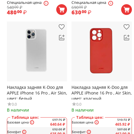
Специальная цена
Специальная цена
540
₽
690
₽
00
00
480
₽
630
₽
00
00
Накладка задняя K-Doo для
Накладка задняя K-Doo для
APPLE iPhone 16 Pro , Air Skin,
APPLE iPhone 16 Pro , Air Skin,
цвет: белый
цвет: красный
0.0
0.0
В наличии
В наличии
Таблица цен:
Таблица цен:
697.76
₽
510.72
₽
Базовая цена
Базовая цена
640.64
₽
465.92
₽
692.00
₽
507.00
₽
Бенефит
Бенефит
635.00
₽
462.00
₽