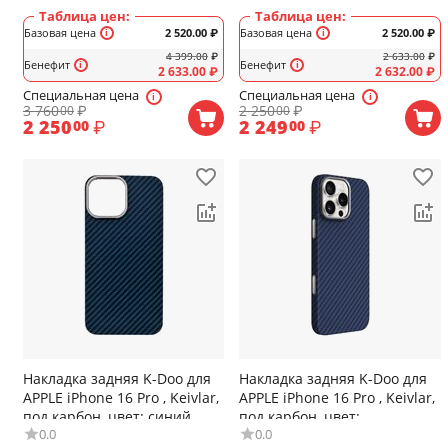
Таблица цен:
Таблица цен:
Базовая цена
2 520.00
₽
Базовая цена
2 520.00
₽
4 399.00
₽
2 633.00
₽
Бенефит
Бенефит
2 633.00
₽
2 632.00
₽
Специальная цена
Специальная цена
3 760
₽
2 250
₽
00
00
2 250
₽
2 249
₽
00
00
Накладка задняя K-Doo для
Накладка задняя K-Doo для
APPLE iPhone 16 Pro , Keivlar,
APPLE iPhone 16 Pro , Keivlar,
под карбон, цвет: синий
под карбон, цвет:
0.0
0.0
фиолетовый