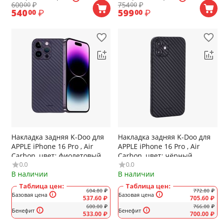
600
₽
754
₽
00
00
540
₽
599
₽
00
00
Накладка задняя K-Doo для
Накладка задняя K-Doo для
APPLE iPhone 16 Pro , Air
APPLE iPhone 16 Pro , Air
Carbon, цвет: фиолетовый
Carbon, цвет: чёрный
0.0
0.0
В наличии
В наличии
Таблица цен:
Таблица цен:
604.80
₽
772.80
₽
Базовая цена
Базовая цена
537.60
₽
705.60
₽
600.00
₽
766.00
₽
Бенефит
Бенефит
533.00
₽
700.00
₽