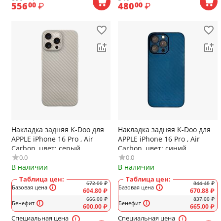
556
₽
480
₽
00
00
Накладка задняя K-Doo для
Накладка задняя K-Doo для
APPLE iPhone 16 Pro , Air
APPLE iPhone 16 Pro , Air
Carbon, цвет: серый
Carbon, цвет: синий
0.0
0.0
В наличии
В наличии
Таблица цен:
Таблица цен:
672.00
₽
844.48
₽
Базовая цена
Базовая цена
604.80
₽
670.88
₽
666.00
₽
837.00
₽
Бенефит
Бенефит
600.00
₽
665.00
₽
Специальная цена
Специальная цена