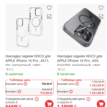
Накладка задняя HOCO для
Накладка задняя HOCO для
APPLE iPhone 16 Pro , AS11,
APPLE iPhone 16 Pro , AS9,
Vip, магнитный, цвет:
Invisible, магнитный, цвет:
0.0
0.0
прозрачный
чёрный, прозрачный
В наличии
В наличии
Таблица цен:
Таблица цен:
1 792.00
₽
Базовая цена
750.40
₽
Базовая цена
1 232.00
₽
744.00
₽
1 872.00
₽
Бенефит
Бенефит
715.00
₽
1 221.00
₽
Специальная цена
Специальная цена
670
₽
1 600
₽
00
00
644
₽
1 100
₽
00
00