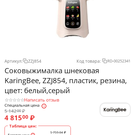
Артикул:
ZZJ854
Код товара:
RD-00252341
Соковыжималка шнековая
KaringBee, ZZJ854, пластик, резина,
цвет: белый,серый
Написать отзыв
Специальная цена
5 142
₽
00
4 815
₽
00
Таблица цен:
5 759.04
₽
Базовая цена