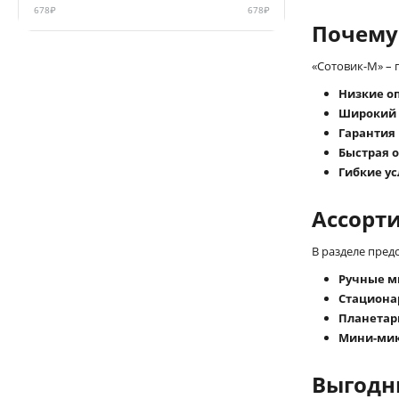
678
₽
678
₽
Почему 
«Сотовик-М» –
Низкие о
Широкий
Гарантия
Быстрая о
Гибкие у
Ассорт
В разделе пред
Ручные м
Стациона
Планетар
Мини-ми
Выгодн