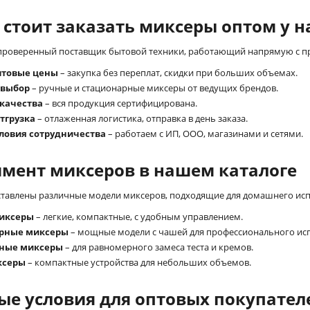
стоит заказать миксеры оптом у н
 проверенный поставщик бытовой техники, работающий напрямую с п
птовые цены
– закупка без переплат, скидки при больших объемах.
 выбор
– ручные и стационарные миксеры от ведущих брендов.
 качества
– вся продукция сертифицирована.
тгрузка
– отлаженная логистика, отправка в день заказа.
словия сотрудничества
– работаем с ИП, ООО, магазинами и сетями.
имент миксеров в нашем каталоге
ставлены различные модели миксеров, подходящие для домашнего испо
иксеры
– легкие, компактные, с удобным управлением.
рные миксеры
– мощные модели с чашей для профессионального ис
ные миксеры
– для равномерного замеса теста и кремов.
ксеры
– компактные устройства для небольших объемов.
ые условия для оптовых покупател