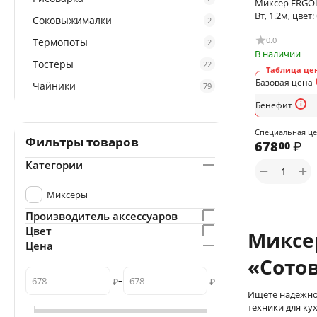
Миксер ERGOL
Вт, 1.2м, цвет
Соковыжималки
2
0.0
Термопоты
2
В наличии
Тостеры
22
Таблица цен
Базовая цена
Чайники
79
Бенефит
Специальная ц
Фильтры товаров
678
₽
00
Категории
+
−
Миксеры
Производитель аксессуаров
Цвет
Миксе
Цена
«Сото
–
₽
₽
Ищете надежно
техники для ку