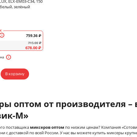
UX, ELX-EM03-C34, 150
: белый, зелёный
:
759.36
₽
715.00
₽
678.00
₽
ена
В корзину
ры оптом от производителя –
вик-М»
го поставщика
миксеров оптом
по низким ценам? Компания «Сотови
хни с доставкой по всей России. У нас вы можете купить миксеры кру