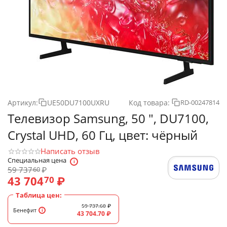
Артикул:
UE50DU7100UXRU
Код товара:
RD-00247814
Телевизор Samsung, 50 ", DU7100,
Crystal UHD, 60 Гц, цвет: чёрный
Написать отзыв
Специальная цена
59 737
₽
60
43 704
₽
70
Таблица цен:
59 737.60
₽
Бенефит
43 704.70
₽