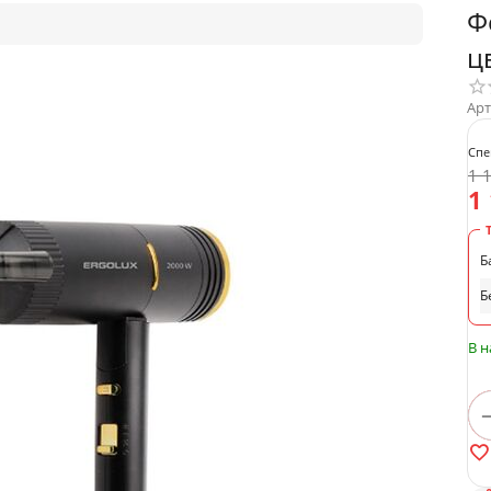
Ф
ц
Арт
Спе
1 
1
Б
Б
В 