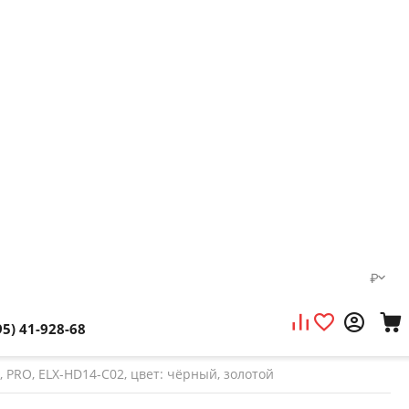
₽
95) 41-928-68
 PRO, ELX-HD14-C02, цвет: чёрный, золотой