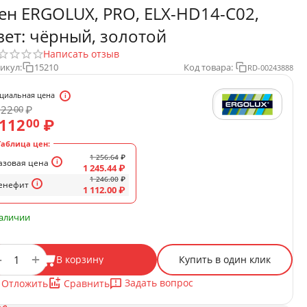
ен ERGOLUX, PRO, ELX-HD14-C02,
вет: чёрный, золотой
Написать отзыв
икул:
15210
Код товара:
RD-00243888
циальная цена
122
₽
00
 112
₽
00
Таблица цен:
1 256.64
₽
азовая цена
1 245.44
₽
1 246.00
₽
енефит
1 112.00
₽
наличии
+
−
В корзину
Купить в один клик
Задать вопрос
Отложить
Сравнить