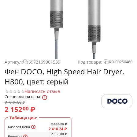
Артикул:
6972169001539
Код товара:
RD-00250460
Фен DOCO, High Speed Hair Dryer,
H800, цвет: серый
Написать отзыв
Специальная цена
2 535
₽
00
2 152
₽
00
Таблица цен:
2 839.20
₽
Базовая цена
2 410.24
₽
2 966.00
₽
Бенефит