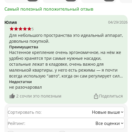
Самый полезный положительный отзыв
Юлия
04/29/2026
5
Для небольшого пространства это идеальный аппарат,
довольна покупкой.
Преимущества
Настенное крепление очень эргономичное, на нём же
удобно хранятся три самые нужные насадки,
остальные лежат в кладовке, очень важно для
маленькой квартиры. у него есть режимы — я почти
всегда использую "авто", когда он сам регулирует силу
всасывания в зависимости от покрытия, и "эко",
Недостатки
не разочаровал
который даёт до 90 минут работы, чего мне хватает на
генеральную уборку выходного дня.
2 сочли это полезным
Поделиться
Новые выше
Сортировать по:
Все оценки
Рейтинг: