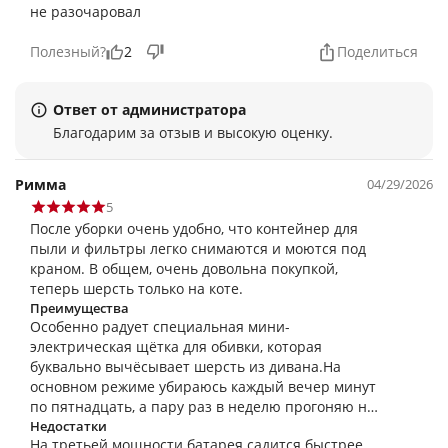
не разочаровал
зависимости от покрытия, и "эко", который даёт
до 90 минут работы, чего мне хватает на
Полезный?
2
Поделиться
генеральную уборку выходного дня.
Ответ от администратора
Благодарим за отзыв и высокую оценку.
Римма
04/29/2026
5
После уборки очень удобно, что контейнер для
пыли и фильтры легко снимаются и моются под
краном. В общем, очень довольна покупкой,
теперь шерсть только на коте.
Преимущества
Особенно радует специальная мини-
электрическая щётка для обивки, которая
буквально вычёсывает шерсть из дивана.На
основном режиме убираюсь каждый вечер минут
по пятнадцать, а пару раз в неделю прогоняю на
полную.
Недостатки
На третьей мощности батарея садится быстрее,