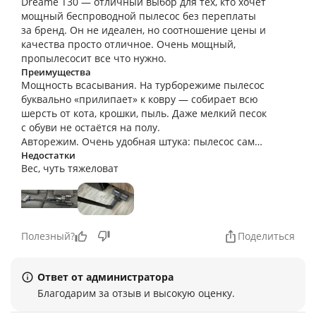
Dreame T30 — отличный выбор для тех, кто хочет
мощный беспроводной пылесос без переплаты
за бренд. Он не идеален, но соотношение цены и
качества просто отличное. Очень мощный,
пропылесосит все что нужно.
Преимущества
Мощность всасывания. На турборежиме пылесос
буквально «прилипает» к ковру — собирает всю
шерсть от кота, крошки, пыль. Даже мелкий песок
с обуви не остаётся на полу.
Авторежим. Очень удобная штука: пылесос сам
определяет тип покрытия и подстраивает
Недостатки
Вес, чуть тяжеловат
мощность. На ламинате работает тише, на ковре
— мощнее. Экономит заряд батареи.
Время работы. Заявленные 90 минут — это в
стандартном режиме. Мне хватает на 2–3 уборки
однокомнатной квартиры без подзарядки. В
Полезный?
Поделиться
турборежиме, конечно, садится быстрее — минут
за 10–15.
Ответ от администратора
Благодарим за отзыв и высокую оценку.