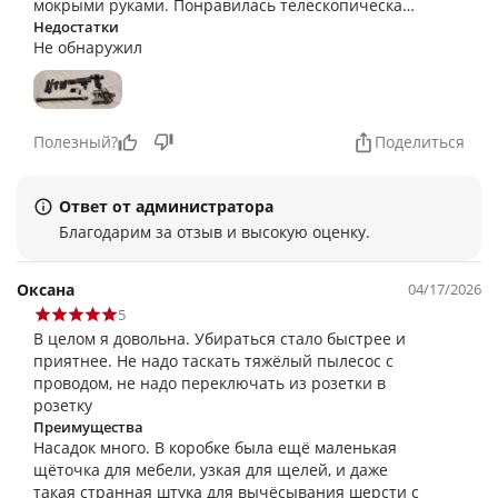
мокрыми руками. Понравилась телескопическая
трубка — можно под себя подогнать, и подсветка
Недостатки
Не обнаружил
щётки реально выручает под диваном и в
тёмных углах. Батареи хватает на трешку,
сменный аккумулятор — опция удобная, но в базе
один.
Полезный?
Поделиться
Ответ от администратора
Благодарим за отзыв и высокую оценку.
Оксана
04/17/2026
5
В целом я довольна. Убираться стало быстрее и
приятнее. Не надо таскать тяжёлый пылесос с
проводом, не надо переключать из розетки в
розетку
Преимущества
Насадок много. В коробке была ещё маленькая
щёточка для мебели, узкая для щелей, и даже
такая странная штука для вычёсывания шерсти с