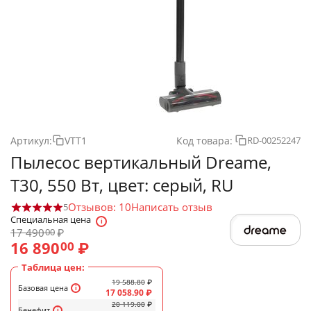
Артикул:
VTT1
Код товара:
RD-00252247
Пылесос вертикальный Dreame,
T30, 550 Вт, цвет: серый, RU
Отзывов: 10
Написать отзыв
5
Специальная цена
17 490
₽
00
16 890
₽
00
Таблица цен:
19 588.80
₽
Базовая цена
17 058.90
₽
20 119.00
₽
Бенефит