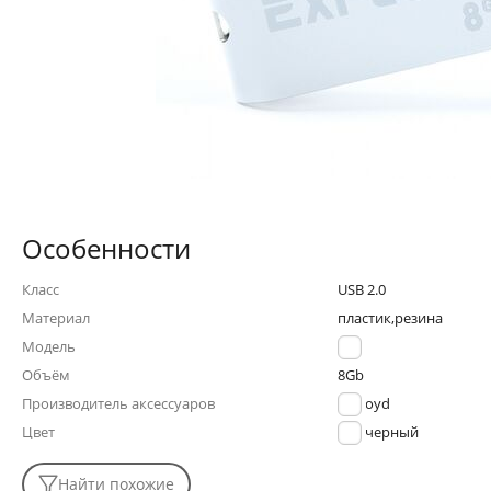
Особенности
Класс
USB 2.0
Материал
пластик,резина
Модель
530
Объём
8Gb
Производитель аксессуаров
Exployd
Цвет
черный
Найти похожие