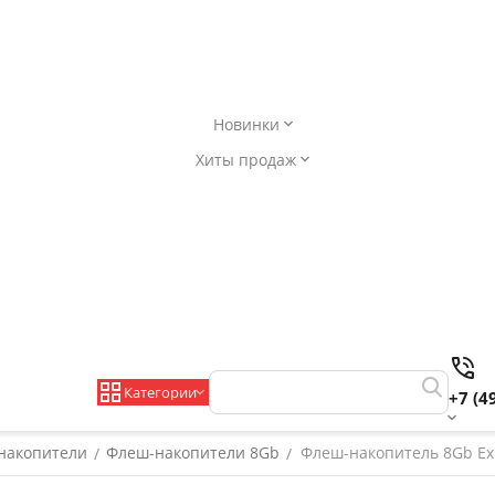
Новинки
Хиты продаж
Категории
+7 (4
накопители
Флеш-накопители 8Gb
Флеш-накопитель 8Gb Exp
/
/