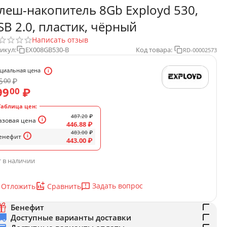
леш-накопитель 8Gb Exployd 530,
SB 2.0, пластик, чёрный
Написать отзыв
икул:
EX008GB530-B
Код товара:
RD-00002573
циальная цена
5
₽
00
99
₽
00
Таблица цен:
487.20
₽
азовая цена
446.88
₽
483.00
₽
енефит
443.00
₽
 в наличии
Задать вопрос
Отложить
Сравнить
Бенефит
Доступные варианты доставки