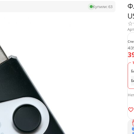
Ф
Купили:
63
U
Арт
Спе
43
3
Б
Б
Нет