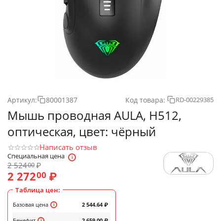
Артикул:
80001387
Код товара:
RD-00229385
Мышь проводная AULA, H512,
оптическая, цвет: чёрный
Написать отзыв
Специальная цена
2 524
₽
00
2 272
₽
00
Таблица цен:
Базовая цена
2 544.64
₽
Бенефит
2 659.00
₽