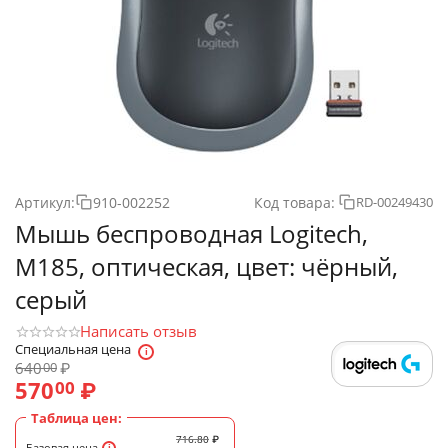
Артикул:
910-002252
Код товара:
RD-00249430
Мышь беспроводная Logitech,
M185, оптическая, цвет: чёрный,
серый
Написать отзыв
Специальная цена
640
₽
00
570
₽
00
Таблица цен:
716.80
₽
Базовая цена