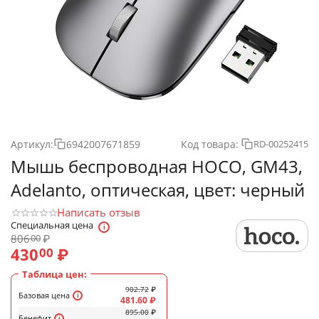
Артикул:
6942007671859
Код товара:
RD-00252415
Мышь беспроводная HOCO, GM43,
Adelanto, оптическая, цвет: черный
Написать отзыв
Специальная цена
806
₽
00
430
₽
00
Таблица цен:
902.72
₽
Базовая цена
481.60
₽
895.00
₽
Бенефит