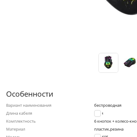
Особенности
Вариант наименования
беспроводная
Длина кабеля
0.8 м
Комплектность
6 кнопок + колесо-кн
Материал
пластик,резина