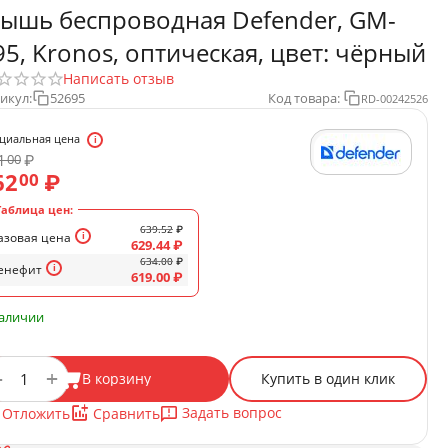
ышь беспроводная Defender, GM-
95, Kronos, оптическая, цвет: чёрный
Написать отзыв
икул:
52695
Код товара:
RD-00242526
циальная цена
1
₽
00
62
₽
00
Таблица цен:
639.52
₽
азовая цена
629.44
₽
634.00
₽
енефит
619.00
₽
наличии
+
−
В корзину
Купить в один клик
Задать вопрос
Отложить
Сравнить