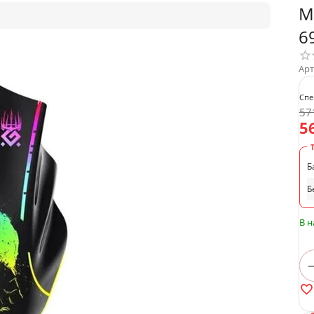
М
6
Арт
Спе
57
5
Б
Б
В 