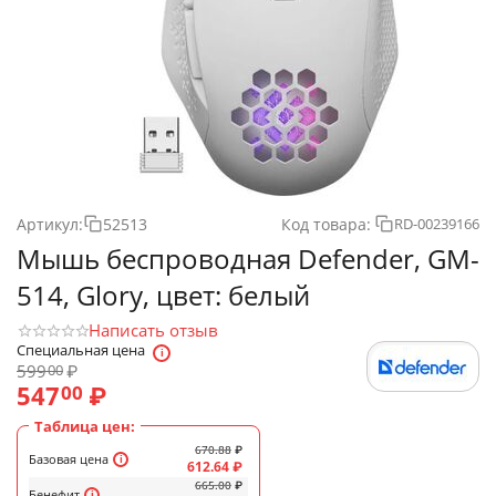
Артикул:
52513
Код товара:
RD-00239166
Мышь беспроводная Defender, GM-
514, Glory, цвет: белый
Написать отзыв
Специальная цена
599
₽
00
547
₽
00
Таблица цен:
670.88
₽
Базовая цена
612.64
₽
665.00
₽
Бенефит