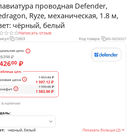
лавиатура проводная Defender,
edragon, Ryze, механическая, 1.8 м,
вет: чёрный, белый
Написать отзыв
икул:
72603
Код товара:
RD-00250327
циальная цена
657
₽
00
 426
₽
00
Таблица цен:
1 855.84
₽
азовая цена
1 597.12
₽
1 939.00
₽
енефит
1 583.00
₽
 в наличии
дель:
ет:
черный, белый
Показать больше (2)