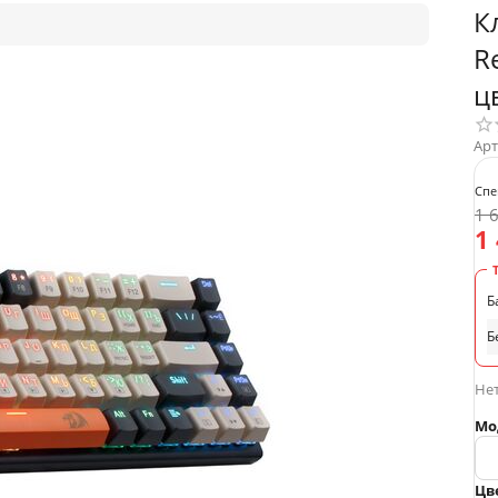
К
R
ц
Арт
Спе
1 
1
Б
Б
Нет
Мо
Цв