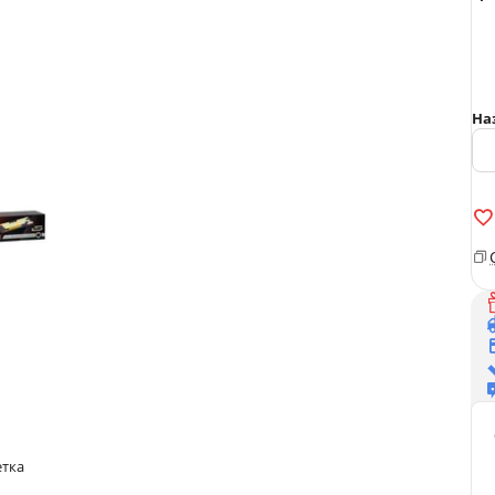
На
етка