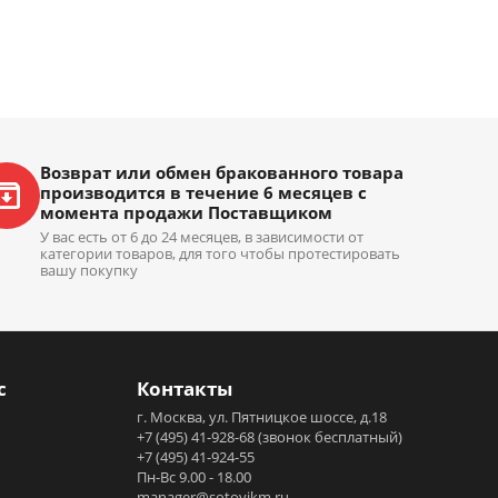
Возврат или обмен бракованного товара
производится в течение 6 месяцев с
момента продажи Поставщиком
У вас есть от 6 до 24 месяцев, в зависимости от
категории товаров, для того чтобы протестировать
вашу покупку
с
Контакты
г. Москва, ул. Пятницкое шоссе, д.18
+7 (495) 41-928-68
(звонок бесплатный)
+7 (495) 41-924-55
Пн-Вс 9.00 - 18.00
manager@sotovikm.ru