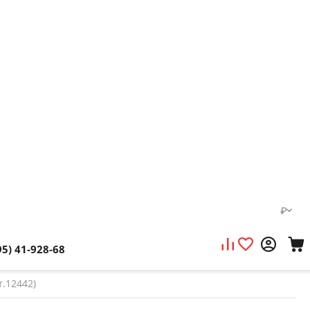
₽
95) 41-928-68
т.12442)