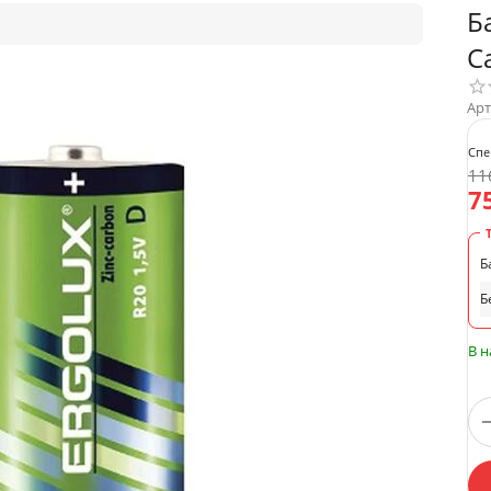
Б
C
Арт
Спе
11
7
Б
Б
В 