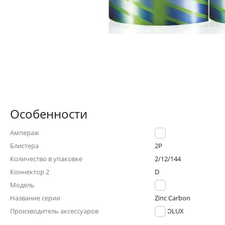
Особенности
Ампераж
1.5B
Блистера
2P
Количество в упаковке
2/12/144
Коннектор 2
D
Модель
R20
Название серии
Zinc Carbon
Производитель аксессуаров
ERGOLUX