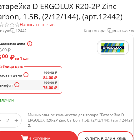
атарейка D ERGOLUX R20-2P Zinc
arbon, 1.5B, (2/12/144), (арт.12442)
Написать отзыв
икул:
12442
Код товара:
RD-00245738
циальная цена
6
₽
00
5
₽
00
за 1 шт
Таблица цен:
129.92
₽
азовая цена
84.00
₽
129.00
₽
енефит
75.00
₽
наличии
Минимальное количество для товара "Батарейка D
+
−
ERGOLUX R20-2P Zinc Carbon, 1.5B, (2/12/144), (арт.12442)"
2
.
В корзину
Купить в один клик