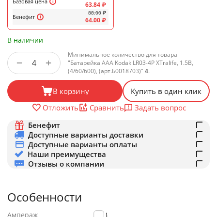
Базовая цена
63.84
₽
88.00
₽
Бенефит
64.00
₽
В наличии
Минимальное количество для товара
+
−
"Батарейка AAA Kodak LR03-4P XTralife, 1.5B,
(4/60/600), (арт.Б0018703)"
4
.
В корзину
Купить в один клик
Задать вопрос
Отложить
Сравнить
Бенефит
Доступные варианты доставки
Доступные варианты оплаты
Наши преимущества
Отзывы о компании
Особенности
Ампераж
1.5B