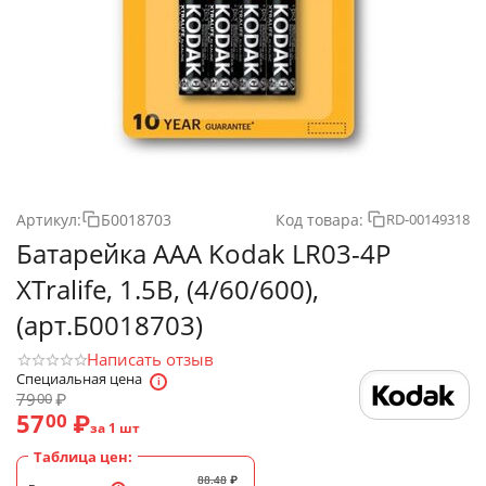
Артикул:
Б0018703
Код товара:
RD-00149318
Батарейка AAA Kodak LR03-4P
XTralife, 1.5B, (4/60/600),
(арт.Б0018703)
Написать отзыв
Специальная цена
79
₽
00
57
₽
00
за 1 шт
Таблица цен:
88.48
₽