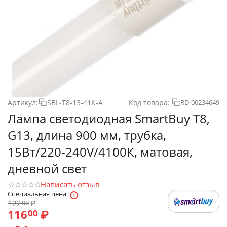
Артикул:
SBL-T8-13-41K-A
Код товара:
RD-00234649
Лампа светодиодная SmartBuy T8,
G13, длина 900 мм, трубка,
15Вт/220-240V/4100К, матовая,
дневной свет
Написать отзыв
Специальная цена
122
₽
00
116
₽
00