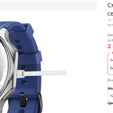
С
с
Арт
Спе
2 
2
Б
Б
В 
Мо
Цв