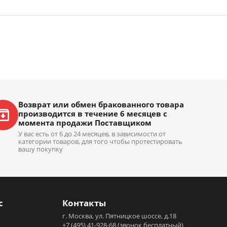
Возврат или обмен бракованного товара
производится в течение 6 месяцев с
момента продажи Поставщиком
У вас есть от 6 до 24 месяцев, в зависимости от
категории товаров, для того чтобы протестировать
вашу покупку
с
Контакты
г. Москва, ул. Пятницкое шоссе, д.18
+7 (495) 41-928-68
(звонок бесплатный)