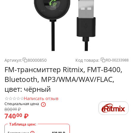
Артикул:
80000850
Код товара:
RD-00233988
FM-трансмиттер Ritmix, FMT-B400,
Bluetooth, MP3/WMA/WAV/FLAC,
цвет: чёрный
Написать отзыв
Специальная цена
800
₽
00
740
₽
00
Таблица цен:
Базовая цена
828.80
₽