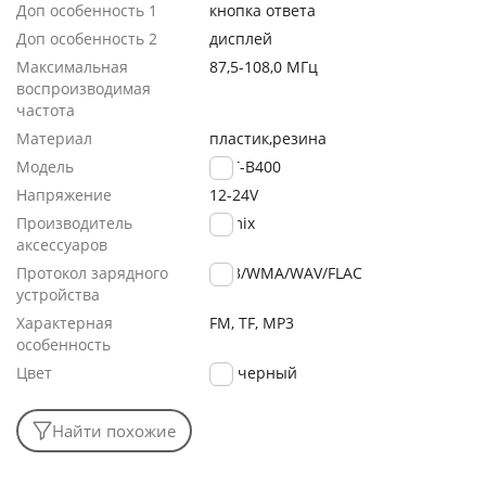
Доп особенность 1
кнопка ответа
Доп особенность 2
дисплей
Максимальная
87,5-108,0 МГц
воспроизводимая
частота
Материал
пластик,резина
Модель
FMT-B400
Напряжение
12-24V
Производитель
Ritmix
аксессуаров
Протокол зарядного
MP3/WMA/WAV/FLAC
устройства
Характерная
FM, TF, MP3
особенность
Цвет
черный
Найти похожие