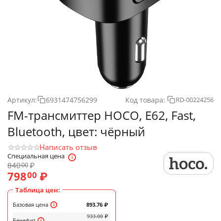
Артикул:
6931474756299
Код товара:
RD-00224256
FM-трансмиттер HOCO, E62, Fast,
Bluetooth, цвет: чёрный
Написать отзыв
Специальная цена
840
₽
00
798
₽
00
Таблица цен:
Базовая цена
893.76
₽
933.00
₽
Бенефит