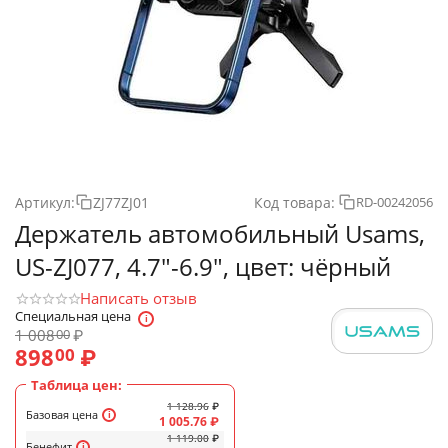
Артикул:
ZJ77ZJ01
Код товара:
RD-00242056
Держатель автомобильный Usams,
US-ZJ077, 4.7"-6.9", цвет: чёрный
Написать отзыв
Специальная цена
1 008
₽
00
898
₽
00
Таблица цен:
1 128.96
₽
Базовая цена
1 005.76
₽
1 119.00
₽
Бенефит