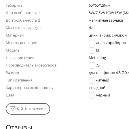
Габариты
65*65*28мм
Доп особенность 1
5W/7.5W/10W/15W (Mag
Доп особенность 2
магнитная зарядка
Магнитная зарядка
Да
Материал
цинк, акрил, силикон
Место крепления
на панель приборов
Модель
HW33
Название серии
Metal ring
Производитель аксессуаров
HOCO
Размер
для телефонов 4.5-7.0
Тип крепления
магнитный
Характерная особенность
складной
Цвет
черный
Найти похожие
Отзывы