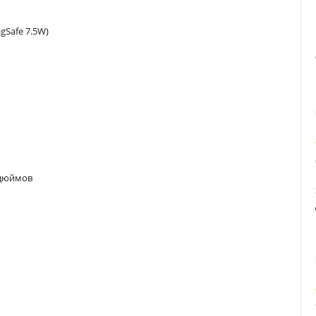
Safe 7.5W)
 дюймов