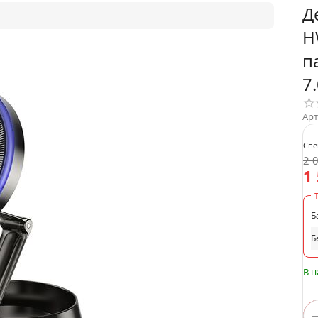
Д
H
п
7
Арт
Спе
2 
1
Б
Б
В 