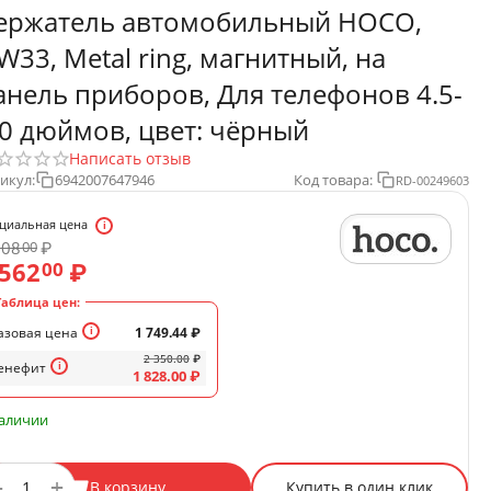
ержатель автомобильный HOCO,
W33, Metal ring, магнитный, на
анель приборов, Для телефонов 4.5-
.0 дюймов, цвет: чёрный
Написать отзыв
икул:
6942007647946
Код товара:
RD-00249603
циальная цена
008
₽
00
 562
₽
00
Таблица цен:
азовая цена
1 749.44
₽
2 350.00
₽
енефит
1 828.00
₽
наличии
+
−
В корзину
Купить в один клик