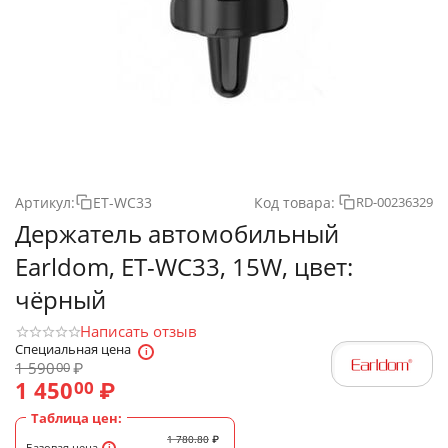
Артикул:
ET-WC33
Код товара:
RD-00236329
Держатель автомобильный
Earldom, ET-WC33, 15W, цвет:
чёрный
Написать отзыв
Специальная цена
1 590
₽
00
1 450
₽
00
Таблица цен:
1 780.80
₽
Базовая цена