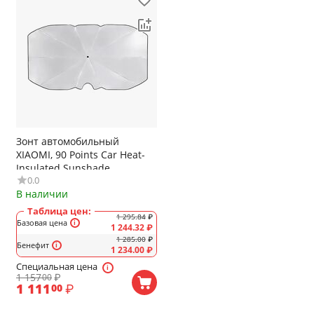
Зонт автомобильный
XIAOMI, 90 Points Car Heat-
Insulated Sunshade,
0.0
90BOTNT21117W, на лобовое
В наличии
стекло, цвет: серый
Таблица цен:
1 295.84
₽
Базовая цена
1 244.32
₽
1 285.00
₽
Бенефит
1 234.00
₽
Специальная цена
1 157
₽
00
1 111
₽
00