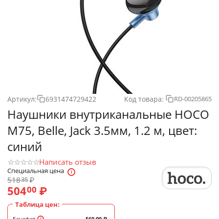
Артикул:
6931474729422
Код товара:
RD-00205865
Наушники внутриканальные HOCO
M75, Belle, Jack 3.5мм, 1.2 м, цвет:
синий
Написать отзыв
Специальная цена
518
₽
35
504
₽
00
Таблица цен:
Бенефит
560.00
₽