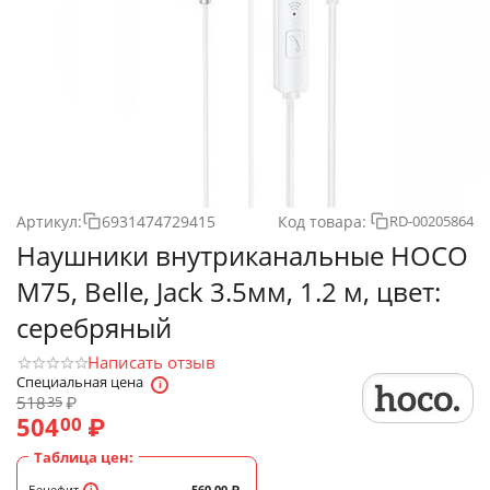
Артикул:
6931474729415
Код товара:
RD-00205864
Наушники внутриканальные HOCO
M75, Belle, Jack 3.5мм, 1.2 м, цвет:
серебряный
Написать отзыв
Специальная цена
518
₽
35
504
₽
00
Таблица цен:
Бенефит
560.00
₽