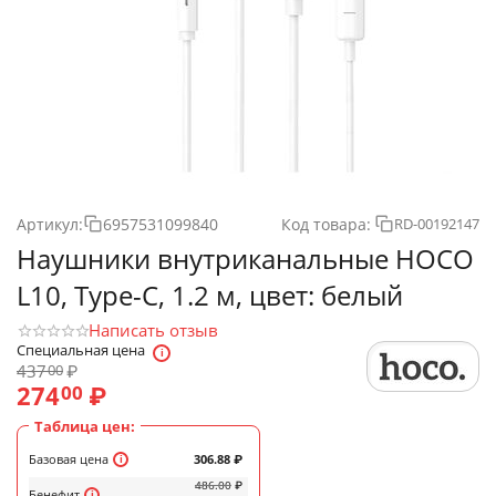
Артикул:
6957531099840
Код товара:
RD-00192147
Наушники внутриканальные HOCO
L10, Type-C, 1.2 м, цвет: белый
Написать отзыв
Специальная цена
437
₽
00
274
₽
00
Таблица цен:
Базовая цена
306.88
₽
486.00
₽
Бенефит