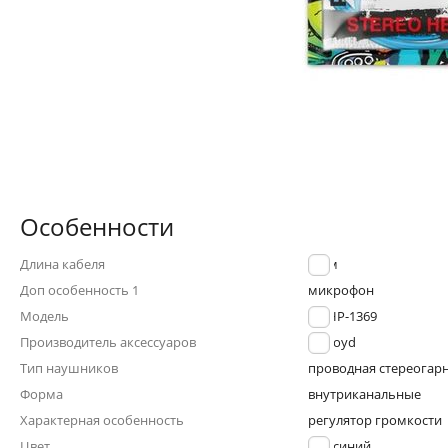
Особенности
Длина кабеля
1.2 м
Доп особенность 1
микрофон
Модель
EX-HP-1369
Производитель аксессуаров
Exployd
Тип наушников
проводная стереогар
Форма
внутриканальные
Характерная особенность
регулятор громкости
Цвет
синий