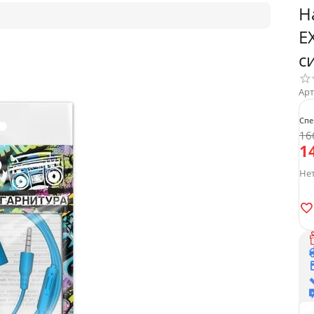
Н
E
с
Арт
Спе
16
1
Нет