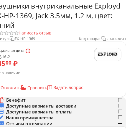
аушники внутриканальные Exployd
X-HP-1369, Jack 3.5мм, 1.2 м, цвет:
иний
Написать отзыв
икул:
EX-HP-1369
Код товара:
RD-00230511
циальная цена
6
₽
16
45
₽
00
 в наличии
Задать вопрос
Отложить
Сравнить
Бенефит
Доступные варианты доставки
Доступные варианты оплаты
Наши преимущества
Отзывы о компании